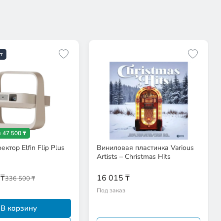
т
 47 500 ₸
ктор Elfin Flip Plus
Виниловая пластинка Various
Artists – Christmas Hits
 ₸
16 015 ₸
336 500 ₸
Под заказ
В корзину