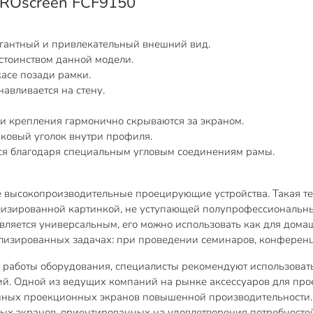
 PROscreen FCF9150
гантный и привлекательный внешний вид.
стоинством данной модели.
касе позади рамки.
авливается на стену.
ки крепления гармонично скрываются за экраном.
ковый уголок внутри профиля.
тся благодаря специальным угловым соединениям рамы.
 высокопроизводительные проецирующие устройства. Такая те
ализированной картинкой, не уступающей полупрофессиональ
является универсальным, его можно использовать как для дом
ализированных задачах: при проведении семинаров, конференци
и работы оборудования, специалисты рекомендуют использова
й. Одной из ведущих компаний на рынке аксессуаров для прое
нных проекционных экранов повышенной производительности. 
ых экранов, ориентированных на удовлетворения потребностей