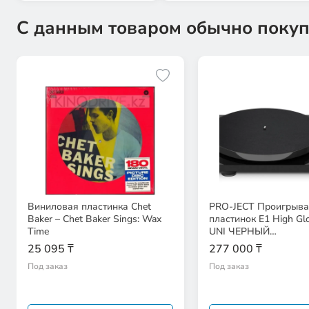
С данным товаром обычно покуп
Виниловая пластинка Chet
PRO-JECT Проигрыва
Baker – Chet Baker Sings: Wax
пластинок Е1 High G
Time
UNI ЧЕРНЫЙ
EAN:9120122291801
25 095 ₸
277 000 ₸
Под заказ
Под заказ