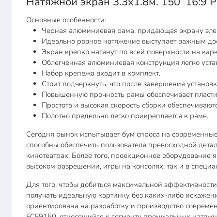
Натяжной экран 3.3х1.8м. 150’ 16:9
Основные особенности:
Черная алюминиевая рама, придающая экрану эле
Идеально ровное натяжение выступает важным до
Экран крепко натянут по всей поверхности на кар
Облегченная алюминиевая конструкция легко устан
Набор крепежа входит в комплект.
Стоит подчеркнуть, что после завершения установ
Повышенную прочность рамы обеспечивает пласти
Простота и высокая скорость сборки обеспечиваю
Полотно предельно легко прикрепляется к раме.
Сегодня рынок испытывает бум спроса на современные
способны обеспечить пользователя превосходной дет
кинотеатрах. Более того, проекционное оборудование 
высоком разрешении, игры на консолях, так и в специ
Для того, чтобы добиться максимальной эффективност
получать идеальную картинку без каких-либо искажени
ориентирована на разработку и производство совреме
FCF9150, относящийся к сегменту премиальных натяжн