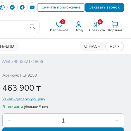
Скачать приложение
Заказать звонок
0
0
Избранное
Вход
Сравнить
Корзина
RU
Hi-END
О НАС
 White 4K (3321х1868)
Артикул: FCF9150
463 900
₸
Узнать дилерскую цену
В наличии
(больше 5 шт)