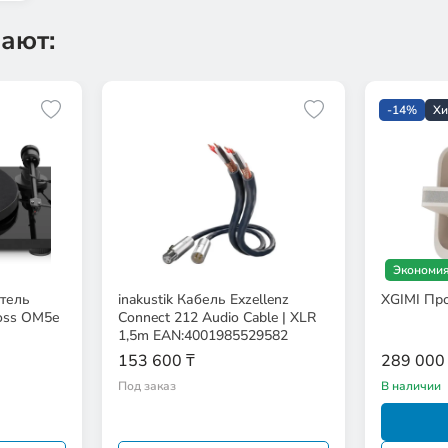
ают:
-14%
Хи
Экономия
тель
inakustik Кабель Exzellenz
XGIMI Прое
loss ОМ5е
Connect 212 Audio Cable | XLR
1,5m EAN:4001985529582
153 600 ₸
289 000
Под заказ
В наличии