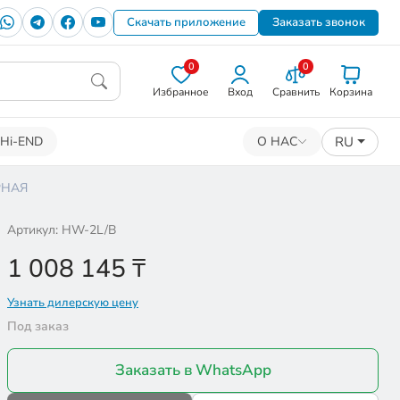
Скачать приложение
Заказать звонок
0
0
Избранное
Вход
Сравнить
Корзина
RU
Hi-END
О НАС
РНАЯ
Артикул: HW-2L/B
1 008 145
₸
Узнать дилерскую цену
Под заказ
Заказать в WhatsApp