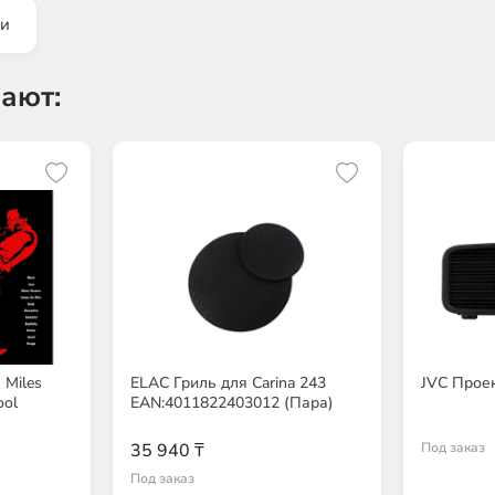
ки
ают:
 Miles
ELAC Гриль для Carina 243
JVC Прое
ool
EAN:4011822403012 (Пара)
35 940 ₸
Под заказ
Под заказ