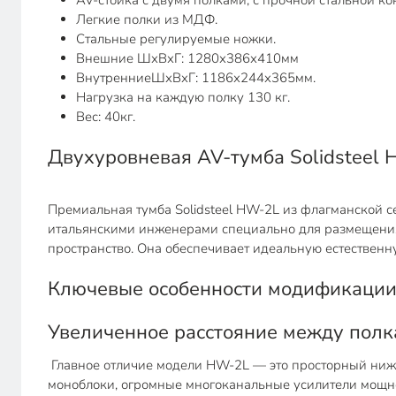
AV-стойка с двумя полками, с прочной стальной ко
Легкие полки из МДФ.
Стальные регулируемые ножки.
Внешние ШхВхГ: 1280х386х410мм
ВнутренниеШхВхГ: 1186х244х365мм.
Нагрузка на каждую полку 130 кг.
Вес: 40кг.
Двухуровневая AV-тумба Solidsteel 
Премиальная тумба Solidsteel HW-2L из флагманской 
итальянскими инженерами специально для размещения 
пространство. Она обеспечивает идеальную естествен
Ключевые особенности модификации 
Увеличенное расстояние между полка
Главное отличие модели HW-2L — это просторный нижни
моноблоки, огромные многоканальные усилители мощно