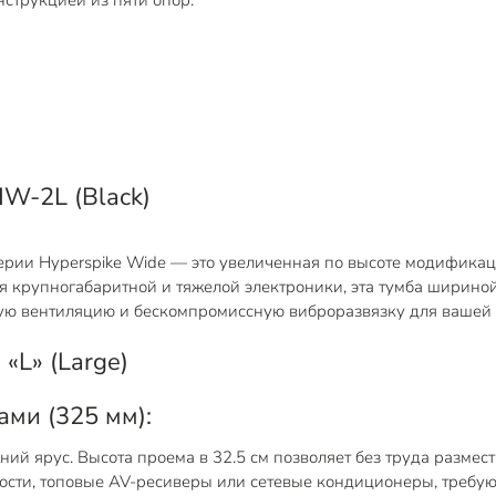
нструкцией из пяти опор.
HW-2L (Black)
серии Hyperspike Wide — это увеличенная по высоте модифика
крупногабаритной и тяжелой электроники, эта тумба шириной
ную вентиляцию и бескомпромиссную виброразвязку для вашей
«L» (Large)
ми (325 мм):
й ярус. Высота проема в 32.5 см позволяет без труда размес
сти, топовые AV-ресиверы или сетевые кондиционеры, требую