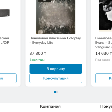
еская
Виниловая пластинка Coldplay
Виниловая
 L/C/R
– Everyday Life
Evans – Su
Vanguard (
37 800 ₸
14 630 ₸
В наличии
Под заказ
В корзину
ия
Консультация
К
Компания
Поку