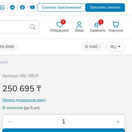
Скачать приложение
Заказать звонок
0
0
Избранное
Вход
Сравнить
Корзина
RU
Hi-END
О НАС
ара)
Артикул: NS-7/B-P
250 695
₸
Узнать дилерскую цену
В наличии
(до 5 шт)