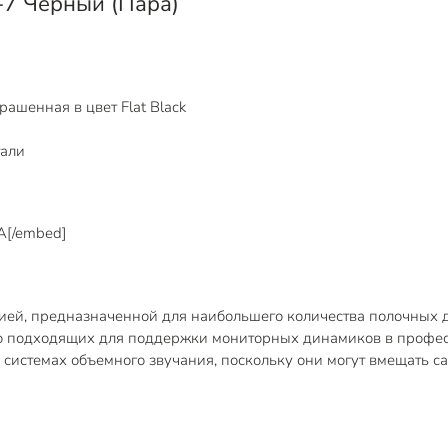
-7 Черный (Пара)
ашенная в цвет Flat Black
тали
A[/embed]
ерией, предназначенной для наибольшего количества полочных
ьно подходящих для поддержки мониторных динамиков в профес
в системах объемного звучания, поскольку они могут вмещать 