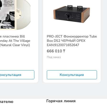
 пластинка Bill
PRO-JECT Фонокорректор Tube
nday At The Village
Box DS2 ЧЕРНЫЙ ОРЕХ
Natural Clear Vinyl)
EAN:9120071652647
666 010 ₸
Под заказ
онсультация
Консультация
Горячая линия
пателю