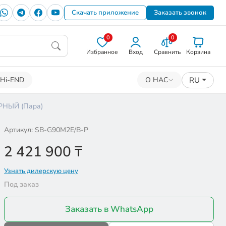
Скачать приложение
Заказать звонок
0
0
Избранное
Вход
Сравнить
Корзина
RU
Hi-END
О НАС
РНЫЙ (Пара)
Артикул: SB-G90M2E/B-P
2 421 900
₸
Узнать дилерскую цену
Под заказ
Заказать в WhatsApp