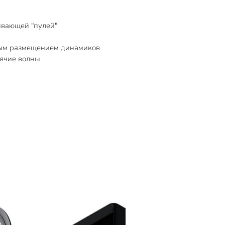
ивающей "пулей"
ным размещением динамиков
оячие волны