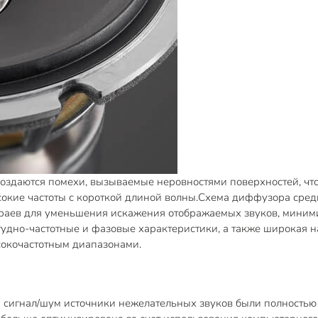
здаются помехи, вызываемые неровностями поверхностей, что 
сокие частоты с короткой длиной волны.Схема диффузора средн
краев для уменьшения искажения отображаемых звуков, миним
тудно-частотные и фазовые характеристики, а также широкая 
сокочастотным диапазонами.
сигнал/шум источники нежелательных звуков были полностью