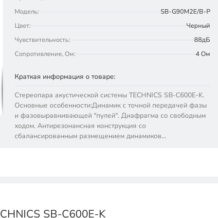
Модель:
SB-G90M2E/B-P
Цвет:
Черный
Чувствительность:
88дБ
Сопротивление, Ом:
4 Ом
Краткая информация о товаре:
Стереопара акустической системы TECHNICS SB-C600E-K.
Основные особенности:Динамик с точной передачей фазы
и фазовыравнивающей "пулей". Диафрагма со свободным
ходом. Антирезонансная конструкция со
сбалансированным размещением динамиков…
TECHNICS SB-C600E-K