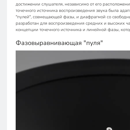
достижении слушателя, независимо от его расположени
точечного источника воспроизведения звука была ада
"пулей", совмещающей фазы, и диафрагмой со свобод
разработан для воспроизведения средних и высоких ча
концепции точечного источника и линейной фазы, котор
Фазовыравнивающая "пуля"