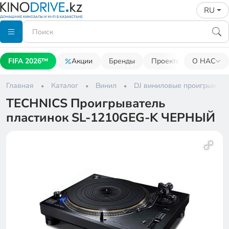
RU
FIFA 2026™
Акции
Бренды
Проекторы
О НАС
Акусти
Главная
Каталог
Винил
DJ виниловые проигрывате
TECHNICS Проигрыватель
пластинок SL-1210GEG-K ЧЕРНЫЙ