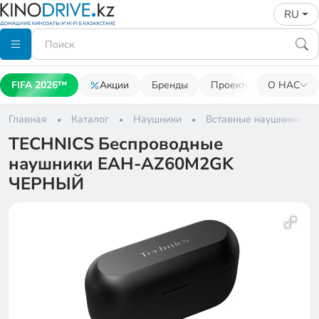
RU
FIFA 2026™
Акции
Бренды
Проекторы
О НАС
Акусти
Главная
Каталог
Наушники
Вставные наушники
TECHNIСS Беспроводные
наушники EAH-AZ60M2GK
ЧЕРНЫЙ