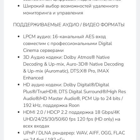
Широкий выбор возможностей удаленного
мониторинга и управления
ПОДДЕРЖИВАЕМЫЕ АУДИО / ВИДЕО ФОРМАТЫ
LPCM аудио: 16-канальный AES вход
совместим с профессиональными Digital
Cinema серверами
3D Аудио кодеки: Dolby Atmos® Native
Decoding & Up-mix, Auro-3D® Native Decoding
& Up-mix (Auromatic), DTS:X® Pro, IMAX
Enhanced
HD аудио кодеки: Dolby Digital®/Digital
Plus®/TrueHD®, DTS Digital Surround®/High Res
Audio®/HD Master Audio®, PCM Up to 24 bits /
192 kHz, поддержка Roon
HDMI 2.0 / HDCP 2.2 поддержка 18 Gbps/4K
UHD/24/25/30/50/60 fps 120 fps (HD only) на
всех входах
UPnP / DLNA рендерер: WAV, AIFF, OGG, FLAC
до 24 бит / 192 кГц