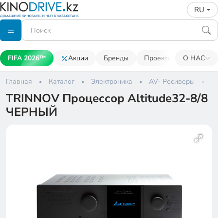
RU
FIFA 2026™
Акции
Бренды
Проекторы
О НАС
Акусти
Главная
Каталог
Электроника
AV- Ресиверы
T
TRINNOV Процессор Altitude32-8/8
ЧЕРНЫЙ