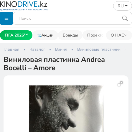
RU
FIFA 2026™
Акции
Бренды
Проекторы
О НАС
Акусти
Главная
Каталог
Винил
Виниловые пластинки
Виниловая пластинка Andrea
Bocelli – Amore