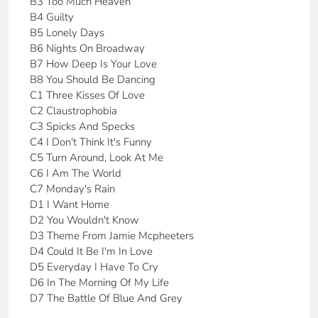
B3 Too Much Heaven
B4 Guilty
B5 Lonely Days
B6 Nights On Broadway
B7 How Deep Is Your Love
B8 You Should Be Dancing
C1 Three Kisses Of Love
C2 Claustrophobia
C3 Spicks And Specks
C4 I Don't Think It's Funny
C5 Turn Around, Look At Me
C6 I Am The World
C7 Monday's Rain
D1 I Want Home
D2 You Wouldn't Know
D3 Theme From Jamie Mcpheeters
D4 Could It Be I'm In Love
D5 Everyday I Have To Cry
D6 In The Morning Of My Life
D7 The Battle Of Blue And Grey