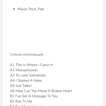
Жанр: Rock, Pop
Список композиций:
A1 This Is Where I Came In
A2 Massachusets
A3 To Love Somebody
A4 I Started A Hoke
A5 Jive Talkin'
A6 How Can You Mend A Broken Heart
B1 I've Got A Message To You
B2 Run To Me