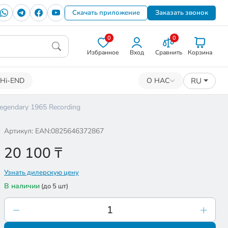
Скачать приложение
Заказать звонок
0
0
Избранное
Вход
Сравнить
Корзина
RU
Hi-END
О НАС
egendary 1965 Recording
Артикул: EAN:0825646372867
20 100
₸
Узнать дилерскую цену
В наличии
(до 5 шт)