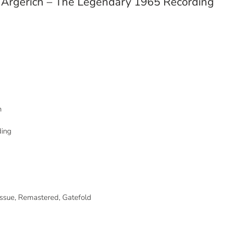
Argerich – The Legendary 1965 Recording
h
ing
ssue, Remastered, Gatefold