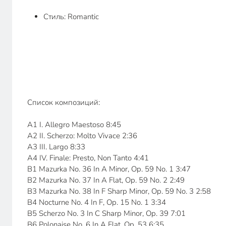
Стиль: Romantic
Список композиций:
A1 I. Allegro Maestoso 8:45
A2 II. Scherzo: Molto Vivace 2:36
A3 III. Largo 8:33
A4 IV. Finale: Presto, Non Tanto 4:41
B1 Mazurka No. 36 In A Minor, Op. 59 No. 1 3:47
B2 Mazurka No. 37 In A Flat, Op. 59 No. 2 2:49
B3 Mazurka No. 38 In F Sharp Minor, Op. 59 No. 3 2:58
B4 Nocturne No. 4 In F, Op. 15 No. 1 3:34
B5 Scherzo No. 3 In C Sharp Minor, Op. 39 7:01
B6 Polonaise No. 6 In A Flat, Op. 53 6:35