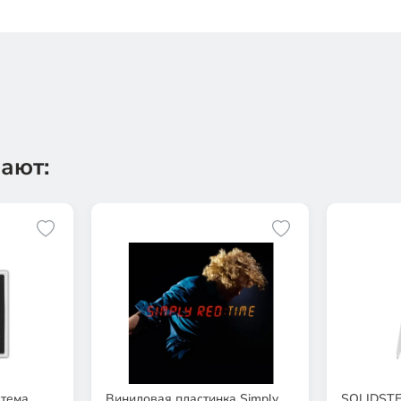
ают:
стема
Виниловая пластинка Simply
SOLIDSTE