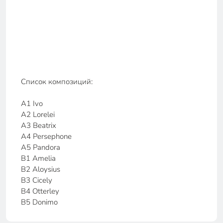
Список композиций:
A1 Ivo
A2 Lorelei
A3 Beatrix
A4 Persephone
A5 Pandora
B1 Amelia
B2 Aloysius
B3 Cicely
B4 Otterley
B5 Donimo