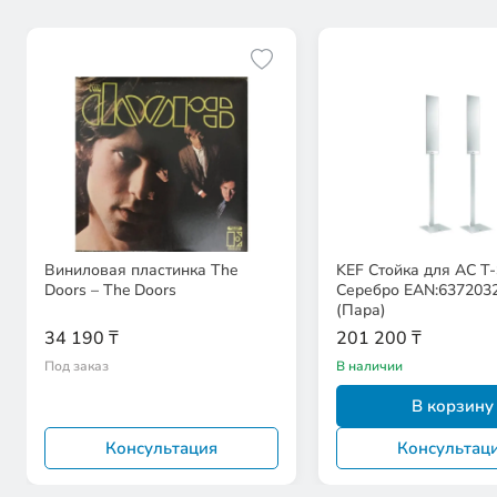
Виниловая пластинка The
KEF Стойка для АС T-
Doors – The Doors
Серебро EAN:637203
(Пара)
34 190 ₸
201 200 ₸
Под заказ
В наличии
В корзину
Консультация
Консультац