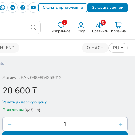
Скачать приложение
Заказать звонок
0
0
Избранное
Вход
Сравнить
Корзина
RU
Hi-END
О НАС
ts
Артикул: EAN:0889854353612
20 600
₸
Узнать дилерскую цену
В наличии
(до 5 шт)