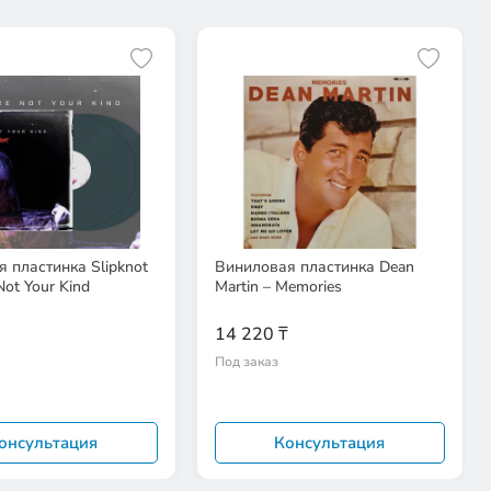
 пластинка Slipknot
Виниловая пластинка Dean
Not Your Kind
Martin – Memories
14 220 ₸
Под заказ
онсультация
Консультация