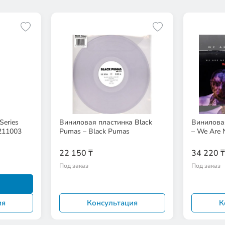
Series
Виниловая пластинка Black
Виниловая
211003
Pumas – Black Pumas
– We Are 
22 150 ₸
34 220 ₸
Под заказ
Под заказ
ия
Консультация
К