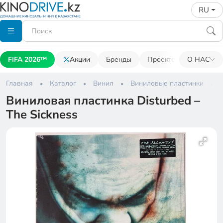
RU
FIFA 2026™
Акции
Бренды
Проекторы
О НАС
Акусти
Главная
Каталог
Винил
Виниловые пластинки
Виниловая пластинка Disturbed –
The Sickness