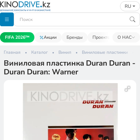
RU
FIFA 2026™
Акции
Бренды
Проекторы
О НАС
Акусти
Главная
Каталог
Винил
Виниловые пластинки
Виниловая пластинка Duran Duran -
Duran Duran: Warner