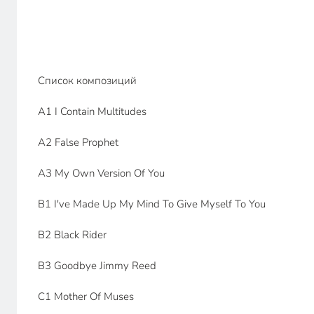
Список композиций
A1 I Contain Multitudes
A2 False Prophet
A3 My Own Version Of You
B1 I've Made Up My Mind To Give Myself To You
B2 Black Rider
B3 Goodbye Jimmy Reed
C1 Mother Of Muses