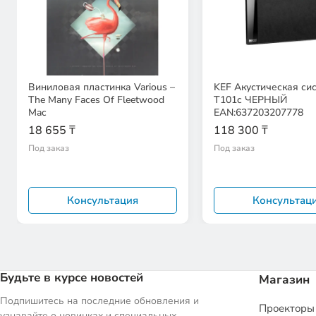
Виниловая пластинка Various –
KEF Акустическая си
The Many Faces Of Fleetwood
T101c ЧЕРНЫЙ
Mac
EAN:637203207778
18 655 ₸
118 300 ₸
Под заказ
Под заказ
Консультация
Консультац
Будьте в курсе новостей
Магазин
Подпишитесь на последние обновления и
Проекторы
узнавайте о новинках и специальных