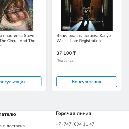
 пластинка Steve
Виниловая пластинка Kanye
 The Circus And The
West – Late Registration
e
37 100 ₸
Под заказ
онсультация
Консультация
Горячая линия
пателю
+7 (747) 094 11 47
 и доставка