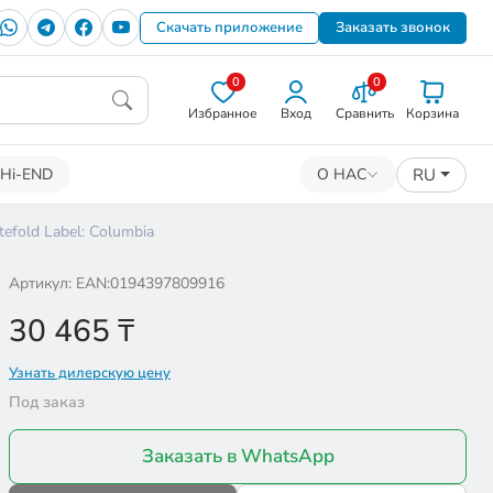
Скачать приложение
Заказать звонок
0
0
Избранное
Вход
Сравнить
Корзина
RU
Hi-END
О НАС
fold Label: Columbia
Артикул: EAN:0194397809916
30 465
₸
Узнать дилерскую цену
Под заказ
Заказать в WhatsApp