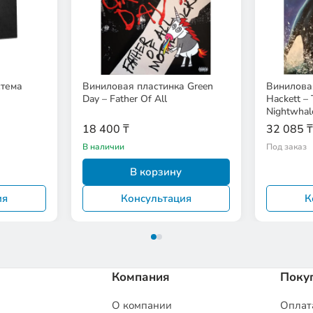
стема
Виниловая пластинка Green
Виниловая
Day – Father Of All
Hackett –
Nightwhal
18 400 ₸
32 085 ₸
В наличии
Под заказ
В корзину
ия
Консультация
К
Компания
Поку
О компании
Оплата