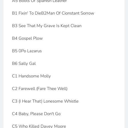
A5 Boots Of Spanish Leather
B1 Fixin' To DieB2Man Of Cionstant Sorrow
B3 See That My Grave Is Kept Clean
B4 Gospel Plow
B5 0Po Lazarus
B6 Sally Gal
C1 Handsome Molly
C2 Farewell (Fare Thee Well)
C3 (I Hear That) Lonesome Whistle
C4 Baby, Please Don't Go
C5 Who Killed Davey Moore