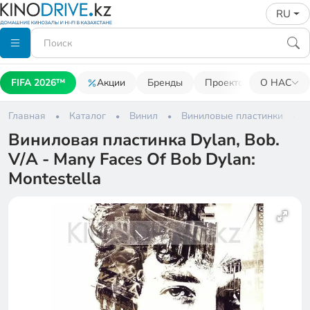
RU
FIFA 2026™
Акции
Бренды
Проекторы
О НАС
Акусти
Главная
Каталог
Винил
Виниловые пластинки
Виниловая пластинка Dylan, Bob.
V/A - Many Faces Of Bob Dylan:
Montestella