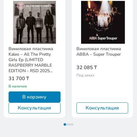
Виниловая пластинка
Виниловая пластинка
Kaleo – All The Pretty
ABBA – Super Trouper
Girls Ep (LIMITED
RASPBERRY MARBLE
32 085 ₸
EDITION - RSD 2025
Под заказ
RELEASE)
31 700 ₸
В наличии
В корзину
Консультация
Консультация