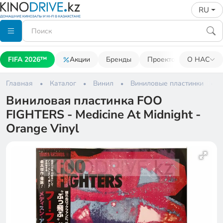
RU
FIFA 2026™
Акции
Бренды
Проекторы
О НАС
Акусти
Главная
Каталог
Винил
Виниловые пластинки
Виниловая пластинка FOO
FIGHTERS - Medicine At Midnight -
Orange Vinyl