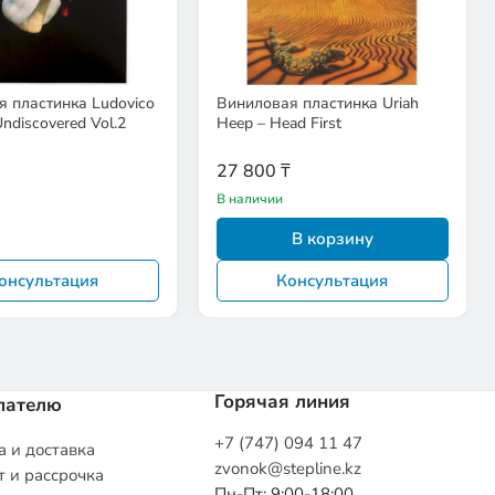
 пластинка Ludovico
Виниловая пластинка Uriah
Undiscovered Vol.2
Heep – Head First
27 800 ₸
В наличии
В корзину
онсультация
Консультация
Горячая линия
пателю
+7 (747) 094 11 47
 и доставка
zvonok@stepline.kz
 и рассрочка
Пн-Пт: 9:00-18:00