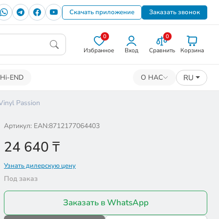
Скачать приложение
Заказать звонок
0
0
Избранное
Вход
Сравнить
Корзина
RU
Hi-END
О НАС
Vinyl Passion
Артикул: EAN:8712177064403
24 640
₸
Узнать дилерскую цену
Под заказ
Заказать в WhatsApp