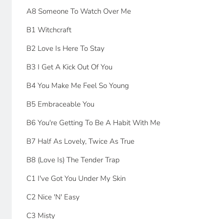
A8 Someone To Watch Over Me
B1 Witchcraft
B2 Love Is Here To Stay
B3 I Get A Kick Out Of You
B4 You Make Me Feel So Young
B5 Embraceable You
B6 You're Getting To Be A Habit With Me
B7 Half As Lovely, Twice As True
B8 (Love Is) The Tender Trap
C1 I've Got You Under My Skin
C2 Nice 'N' Easy
C3 Misty