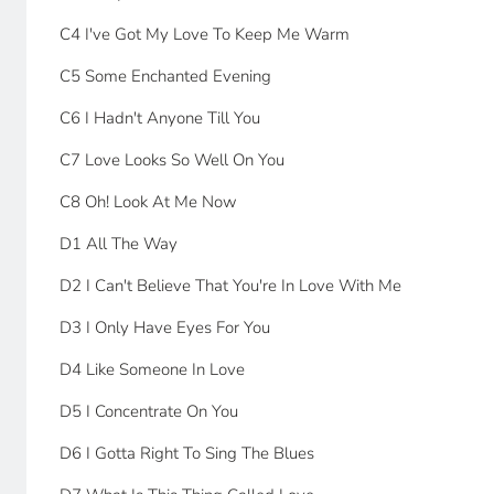
C4 I've Got My Love To Keep Me Warm
C5 Some Enchanted Evening
C6 I Hadn't Anyone Till You
C7 Love Looks So Well On You
C8 Oh! Look At Me Now
D1 All The Way
D2 I Can't Believe That You're In Love With Me
D3 I Only Have Eyes For You
D4 Like Someone In Love
D5 I Concentrate On You
D6 I Gotta Right To Sing The Blues