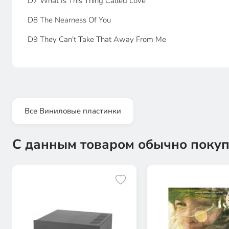
D7 What Is This Thing Called Love
D8 The Nearness Of You
D9 They Can't Take That Away From Me
Все Виниловые пластинки
С данным товаром обычно покуп