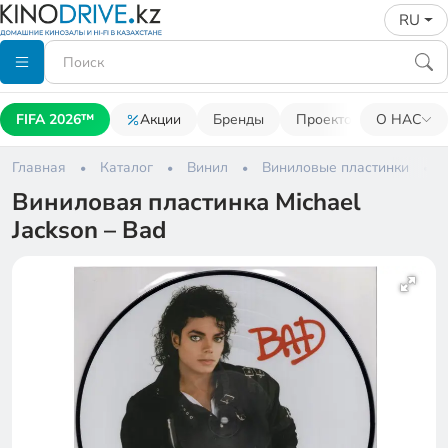
RU
FIFA 2026™
Акции
Бренды
Проекторы
О НАС
Акусти
Главная
Каталог
Винил
Виниловые пластинки
Виниловая пластинка Michael
Jackson – Bad