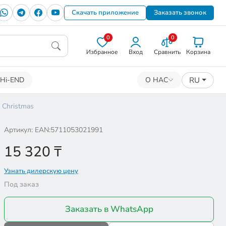
Скачать приложение
Заказать звонок
0
0
Избранное
Вход
Сравнить
Корзина
RU
Hi-END
О НАС
 Christmas
Артикул: EAN:5711053021991
15 320
₸
Узнать дилерскую цену
Под заказ
Заказать в WhatsApp