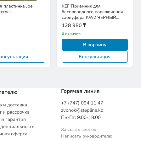
 пластинка Joe
KEF Приемник для
ernel...
беспроводного подключения
сабвуфера KW2 ЧЕРНЫЙ
EAN:0637203219252
128 980 ₸
В наличии
В корзину
онсультация
Консультация
Горячая линия
пателю
+7 (747) 094 11 47
 и доставка
zvonok@stepline.kz
 и рассрочка
Пн-Пт: 9:00-18:00
 и гарантия
денциальность
Заказать звонок
чная оферта
Написать руководителю