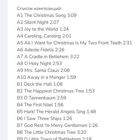
Список композиций:
A1 The Christmas Song 3:09
A2 Silent Night 2:07
A3 Joy to the World 1:24
A4 Caroling, Caroling 2:01
A5 All I Want for Christmas Is My Two Front Teeth 2:31
A6 Adeste Fidelis 2:26
A7 A Cradle in Betlehem 3:22
A8 O Holy Night 2:53
A9 Mrs. Santa Claus 2:08
A10 Away in a Manger 1:59
B1 Deck the Hall 1:08
B2 The Happiest Christmas Tree 1:53
B3 O Tannenbaum 2:59
B4 The First Nöel 1:56
B5 Hark! The Herald Angels Sing 1:48
B6 I Saw Three Ships 1:26
B7 God Rest Ye Merry Gentlemen 1:26
B8 The Little Christmas Tree 3:20
B9 O Little Town of Bethlehem 2:18