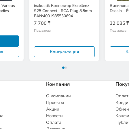
 Various
inakustik Коннектор Exzellenz
Виниловая
S25 Connect | RCA Plug 8.5mm
Dassin – Ét
EAN:4001985530694
7 700 ₸
32 085 ₸
Под заказ
Под заказ
ия
Консультация
К
Компания
Поку
О компании
Оплата
Проекты
Кредит
Акции
Обмен
ка
Новости
Конфи
Оплата
Публи