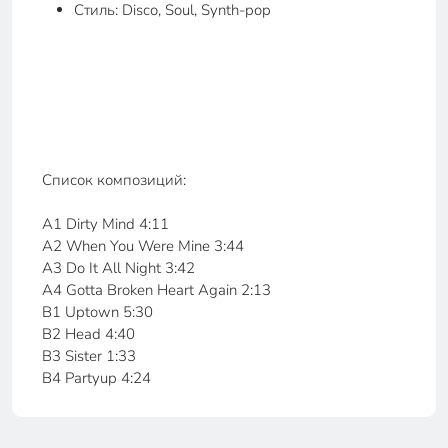
Стиль: Disco, Soul, Synth-pop
Список композиций:
A1 Dirty Mind 4:11
A2 When You Were Mine 3:44
A3 Do It All Night 3:42
A4 Gotta Broken Heart Again 2:13
B1 Uptown 5:30
B2 Head 4:40
B3 Sister 1:33
B4 Partyup 4:24