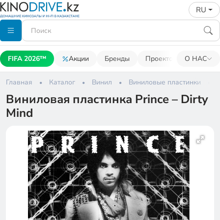
RU
FIFA 2026™
Акции
Бренды
Проекторы
О НАС
Акусти
Главная
Каталог
Винил
Виниловые пластинки
Виниловая пластинка Prince – Dirty
Mind