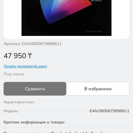
Артикул: EAN:0800679998611
47 950
₸
Узнать дилерскую цену
Под заказ
Сравнить
В избранное
Характеристики:
Модель:
EAN:0800679998611
Краткая информация о товаре: