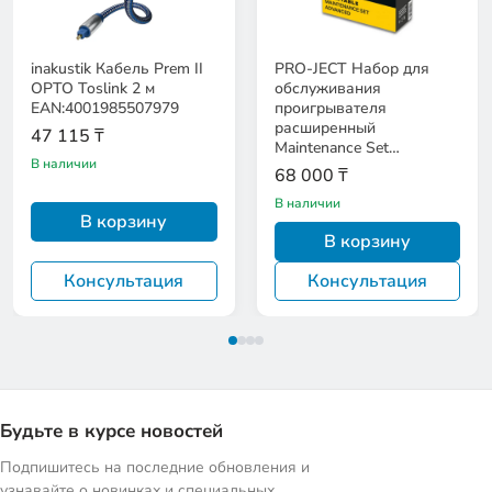
inakustik Кабель Prem II
PRO-JECT Набор для
OPTO Toslink 2 м
обслуживания
EAN:4001985507979
проигрывателя
расширенный
47 115 ₸
Maintenance Set
В наличии
EAN:9120122299166
68 000 ₸
В наличии
В корзину
В корзину
Консультация
Консультация
Будьте в курсе новостей
Подпишитесь на последние обновления и
узнавайте о новинках и специальных