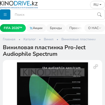
RU
FIFA 2026™
Акции
Бренды
Проекторы
О НАС
Акусти
Главная
Каталог
Винил
Виниловые пластинки
Виниловая пластинка Pro-Ject
Audiophile Spectrum