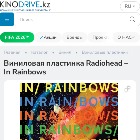
RU
FIFA 2026™
Акции
Бренды
Проекторы
О НАС
Акусти
Главная
Каталог
Винил
Виниловые пластинки
Виниловая пластинка Radiohead –
In Rainbows