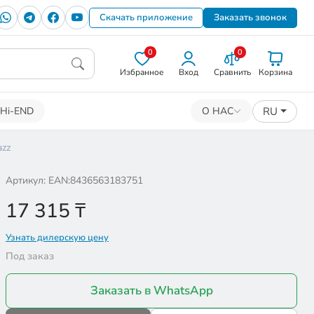
Скачать приложение
Заказать звонок
0
0
Избранное
Вход
Сравнить
Корзина
RU
Hi-END
О НАС
azz
Артикул: EAN:8436563183751
17 315
₸
Узнать дилерскую цену
Под заказ
Заказать в WhatsApp