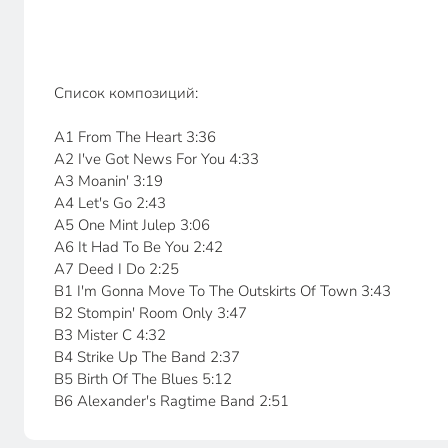
Список композиций:
A1 From The Heart 3:36
A2 I've Got News For You 4:33
A3 Moanin' 3:19
A4 Let's Go 2:43
A5 One Mint Julep 3:06
A6 It Had To Be You 2:42
A7 Deed I Do 2:25
B1 I'm Gonna Move To The Outskirts Of Town 3:43
B2 Stompin' Room Only 3:47
B3 Mister C 4:32
B4 Strike Up The Band 2:37
B5 Birth Of The Blues 5:12
B6 Alexander's Ragtime Band 2:51