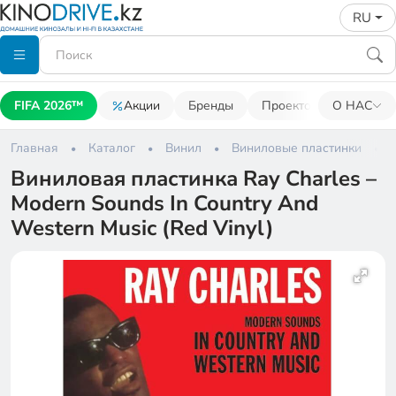
RU
FIFA 2026™
Акции
Бренды
Проекторы
О НАС
Акусти
Главная
Каталог
Винил
Виниловые пластинки
Виниловая пластинка Ray Charles –
Modern Sounds In Country And
Western Music (Red Vinyl)