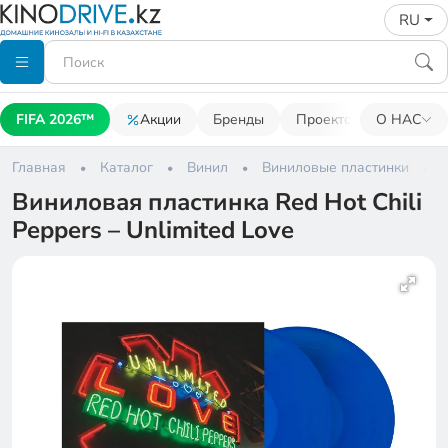
RU
FIFA 2026™
Акции
Бренды
Проекторы
О НАС
Акусти
Главная
Каталог
Винил
Виниловые пластинки
Виниловая пластинка Red Hot Chili
Peppers – Unlimited Love