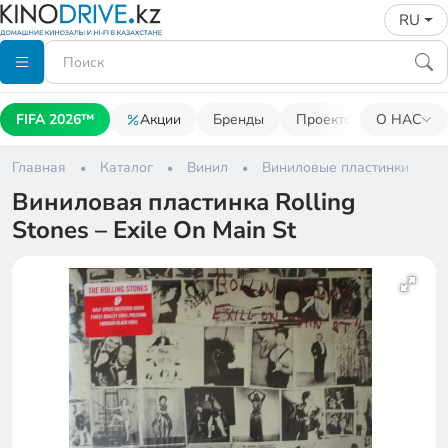
RU
FIFA 2026™
Акции
Бренды
Проекторы
О НАС
Акусти
Главная
Каталог
Винил
Виниловые пластинки
Виниловая пластинка Rolling
Stones – Exile On Main St