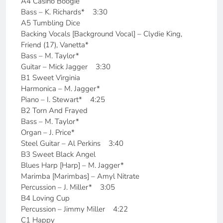
A4 Casino Boogie
Bass – K. Richards* 3:30
A5 Tumbling Dice
Backing Vocals [Background Vocal] – Clydie King,
Friend (17), Vanetta*
Bass – M. Taylor*
Guitar – Mick Jagger 3:30
B1 Sweet Virginia
Harmonica – M. Jagger*
Piano – I. Stewart* 4:25
B2 Torn And Frayed
Bass – M. Taylor*
Organ – J. Price*
Steel Guitar – Al Perkins 3:40
B3 Sweet Black Angel
Blues Harp [Harp] – M. Jagger*
Marimba [Marimbas] – Amyl Nitrate
Percussion – J. Miller* 3:05
B4 Loving Cup
Percussion – Jimmy Miller 4:22
C1 Happy