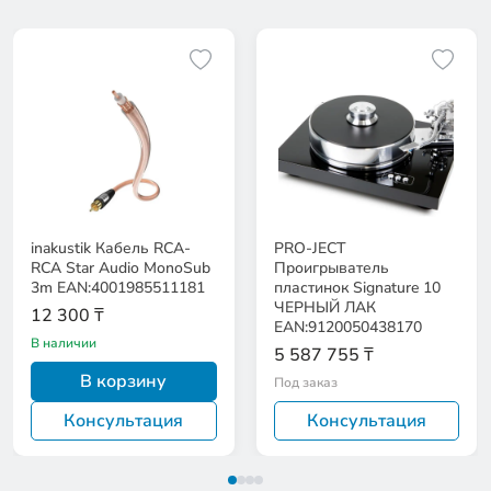
inakustik Кабель RCA-
PRO-JECT
RCA Star Audio MonoSub
Проигрыватель
3m EAN:4001985511181
пластинок Signature 10
ЧЕРНЫЙ ЛАК
12 300 ₸
EAN:9120050438170
В наличии
5 587 755 ₸
В корзину
Под заказ
Консультация
Консультация