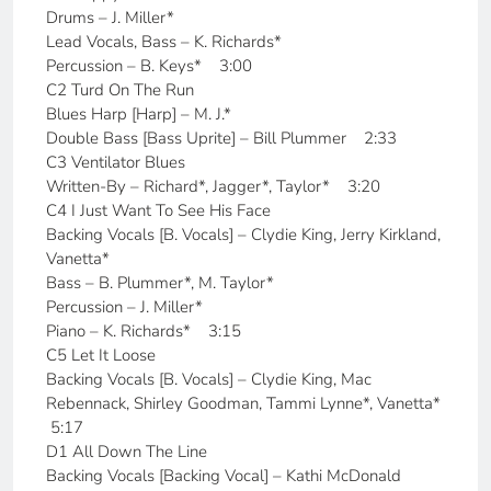
Drums – J. Miller*
Lead Vocals, Bass – K. Richards*
Percussion – B. Keys* 3:00
C2 Turd On The Run
Blues Harp [Harp] – M. J.*
Double Bass [Bass Uprite] – Bill Plummer 2:33
C3 Ventilator Blues
Written-By – Richard*, Jagger*, Taylor* 3:20
C4 I Just Want To See His Face
Backing Vocals [B. Vocals] – Clydie King, Jerry Kirkland,
Vanetta*
Bass – B. Plummer*, M. Taylor*
Percussion – J. Miller*
Piano – K. Richards* 3:15
C5 Let It Loose
Backing Vocals [B. Vocals] – Clydie King, Mac
Rebennack, Shirley Goodman, Tammi Lynne*, Vanetta*
5:17
D1 All Down The Line
Backing Vocals [Backing Vocal] – Kathi McDonald