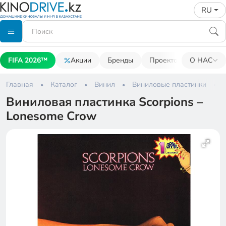
RU
FIFA 2026™
Акции
Бренды
Проекторы
О НАС
Акусти
Главная
Каталог
Винил
Виниловые пластинки
Виниловая пластинка Scorpions –
Lonesome Crow