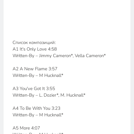
Список композиций:
A1 It's Only Love 4:58
Written-By – Jimmy Cameron*, Vella Cameron*
A2 A New Flame 3:57
Written-By – M Hucknall*
A3 You've Got It 3:55
Written-By – L. Dozier*, M. Hucknall*
A4 To Be With You 3:23
Written-By – M Hucknall*
A5 More 4:07