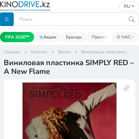
RU
FIFA 2026™
Акции
Бренды
Проекторы
О НАС
Акусти
Главная
Каталог
Винил
Виниловые пластинки
Виниловая пластинка SIMPLY RED –
A New Flame