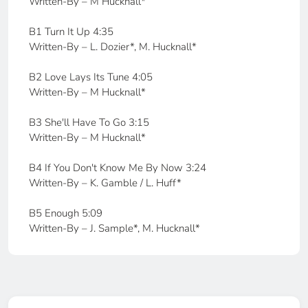
Written-By – M Hucknall*
B1 Turn It Up 4:35
Written-By – L. Dozier*, M. Hucknall*
B2 Love Lays Its Tune 4:05
Written-By – M Hucknall*
B3 She'll Have To Go 3:15
Written-By – M Hucknall*
B4 If You Don't Know Me By Now 3:24
Written-By – K. Gamble / L. Huff*
B5 Enough 5:09
Written-By – J. Sample*, M. Hucknall*