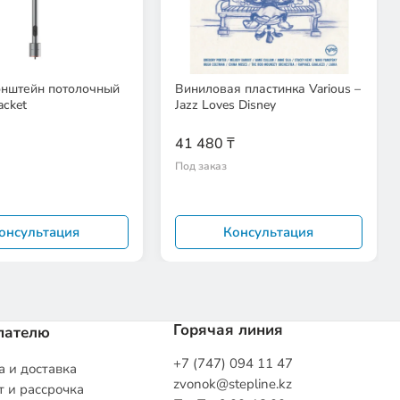
онштейн потолочный
Виниловая пластинка Various –
acket
Jazz Loves Disney
41 480 ₸
Под заказ
онсультация
Консультация
Горячая линия
пателю
+7 (747) 094 11 47
 и доставка
zvonok@stepline.kz
 и рассрочка