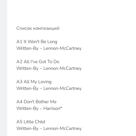
Список композиций:
A1 It Won't Be Long
Written-By – Lennon-McCartney
A2 All I've Got To Do
Written-By – Lennon-McCartney
A3 All My Loving
Written-By – Lennon-McCartney
A4 Don't Bother Me
Written-By – Harrison*
A5 Little Child
Written-By – Lennon-McCartney