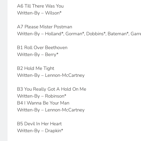
A6 Till There Was You
Written-By – Wilson*
A7 Please Mister Postman
Written-By – Holland*, Gorman*, Dobbins*, Bateman*, Garr
B1 Roll Over Beethoven
Written-By – Berry*
B2 Hold Me Tight
Written-By – Lennon-McCartney
B3 You Really Got A Hold On Me
Written-By – Robinson*
B4 I Wanna Be Your Man
Written-By – Lennon-McCartney
B5 Devil In Her Heart
Written-By – Drapkin*