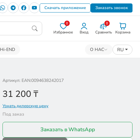
Скачать приложение
Заказать звонок
0
0
Избранное
Вход
Сравнить
Корзина
RU
Hi-END
О НАС
Артикул: EAN:0094638242017
31 200
₸
Узнать дилерскую цену
Под заказ
Заказать в WhatsApp