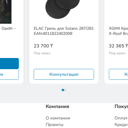
 Opeth –
ELAC Гриль для Solano 287/281
XGIMI Кр
EAN:4011822402008
X-Roof Br
23 700 ₸
32 365 ₸
Под заказ
Под заказ
ия
Консультация
К
Компания
Поку
О компании
Оплата
Проекты
Кредит