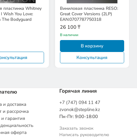
я пластинка Whitney
Виниловая пластинка RESO:
I Wish You Love:
Great Cover Versions (2LP)
 The Bodyguard
EAN:0707787750318
26 100 ₸
В наличии
В корзину
онсультация
Консультация
Горячая линия
пателю
+7 (747) 094 11 47
 и доставка
zvonok@stepline.kz
 и рассрочка
Пн-Пт: 9:00-18:00
 и гарантия
денциальность
Заказать звонок
чная оферта
Написать руководителю