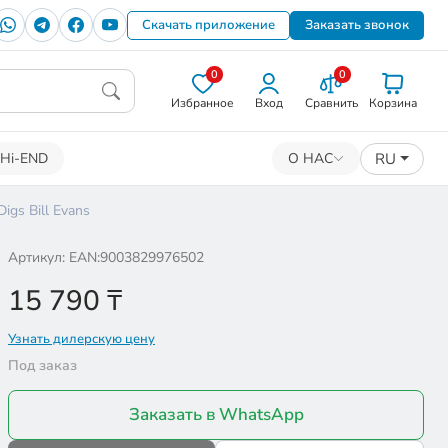
Скачать приложение
Заказать звонок
0
0
Избранное
Вход
Сравнить
Корзина
RU
Hi-END
О НАС
igs Bill Evans
Артикул: EAN:9003829976502
15 790
₸
Узнать дилерскую цену
Под заказ
Заказать в WhatsApp