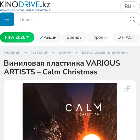
RU
FIFA 2026™
Акции
Бренды
Проекторы
О НАС
Акусти
Главная
Каталог
Винил
Виниловые пластинки
Виниловая пластинка VARIOUS
ARTISTS – Calm Christmas