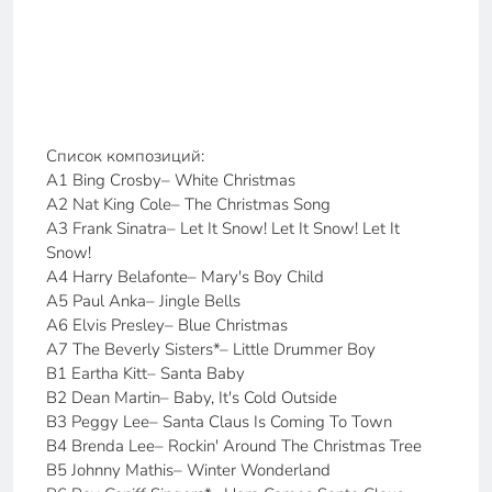
Список композиций:
A1 Bing Crosby– White Christmas
A2 Nat King Cole– The Christmas Song
A3 Frank Sinatra– Let It Snow! Let It Snow! Let It
Snow!
A4 Harry Belafonte– Mary's Boy Child
A5 Paul Anka– Jingle Bells
A6 Elvis Presley– Blue Christmas
A7 The Beverly Sisters*– Little Drummer Boy
B1 Eartha Kitt– Santa Baby
B2 Dean Martin– Baby, It's Cold Outside
B3 Peggy Lee– Santa Claus Is Coming To Town
B4 Brenda Lee– Rockin' Around The Christmas Tree
B5 Johnny Mathis– Winter Wonderland