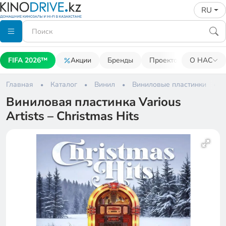
RU
FIFA 2026™
Акции
Бренды
Проекторы
О НАС
Акусти
Главная
Каталог
Винил
Виниловые пластинки
Виниловая пластинка Various
Artists – Christmas Hits