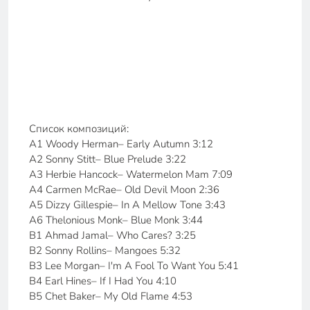
Список композиций:
A1 Woody Herman– Early Autumn 3:12
A2 Sonny Stitt– Blue Prelude 3:22
A3 Herbie Hancock– Watermelon Mam 7:09
A4 Carmen McRae– Old Devil Moon 2:36
A5 Dizzy Gillespie– In A Mellow Tone 3:43
A6 Thelonious Monk– Blue Monk 3:44
B1 Ahmad Jamal– Who Cares? 3:25
B2 Sonny Rollins– Mangoes 5:32
B3 Lee Morgan– I'm A Fool To Want You 5:41
B4 Earl Hines– If I Had You 4:10
B5 Chet Baker– My Old Flame 4:53