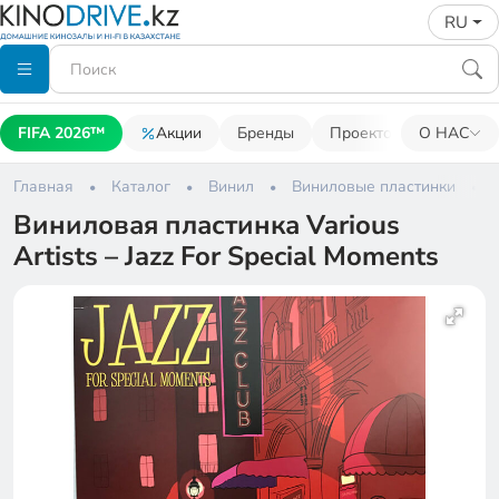
RU
FIFA 2026™
Акции
Бренды
Проекторы
О НАС
Акусти
Главная
Каталог
Винил
Виниловые пластинки
Виниловая пластинка Various
Artists – Jazz For Special Moments