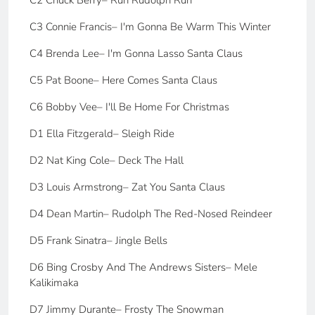
C2 Chuck Berry– Run Rudolph Run
C3 Connie Francis– I'm Gonna Be Warm This Winter
C4 Brenda Lee– I'm Gonna Lasso Santa Claus
C5 Pat Boone– Here Comes Santa Claus
C6 Bobby Vee– I'll Be Home For Christmas
D1 Ella Fitzgerald– Sleigh Ride
D2 Nat King Cole– Deck The Hall
D3 Louis Armstrong– Zat You Santa Claus
D4 Dean Martin– Rudolph The Red-Nosed Reindeer
D5 Frank Sinatra– Jingle Bells
D6 Bing Crosby And The Andrews Sisters– Mele
Kalikimaka
D7 Jimmy Durante– Frosty The Snowman