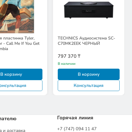
 пластинка Tyler,
TECHNICS Аудиосистема SC-
r - Call Me If You Get
C70MK2EEK ЧЕРНЫЙ
mbia
797 370 ₸
В наличии
В корзину
В корзину
онсультация
Консультация
Горячая линия
пателю
+7 (747) 094 11 47
 и доставка