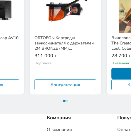
сор AV10
ORTOFON Картридж
Виниловая
звукоснимателя с держателем
The Creato
2M BRONZE (MM)
Lost: Colu
EAN:5705796080490
311 000 ₸
28 700 ₸
Под заказ
В наличии
ия
Консультация
К
Компания
Поку
О компании
Оплата