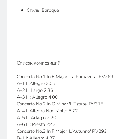
Стиль: Baroque
Список композиций:
Concerto No.1 In E Major 'La Primavera' RV269
A-1 I: Allegro 3:05
A-2 II: Largo 2:36
A-3 III: Allegro 4:00
Concerto No.2 In G Minor 'L'Estate' RV315
A-4 I: Allegro Non Molto 5:22
A-5 II: Adagio 2:20
A-6 III: Presto 2:43
Concerto No.3 In F Major 'L'Autunno' RV293
B-1 I: Allegro 4:37