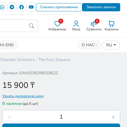
Скачать приложение
Заказать звонок
0
0
Избранное
Вход
Сравнить
Корзина
RU
Hi-END
О НАС
 Chamber Orchestra – The Four Seasons
Артикул: EAN:0190296518522
15 900
₸
Узнать дилерскую цену
В наличии
(до 5 шт)