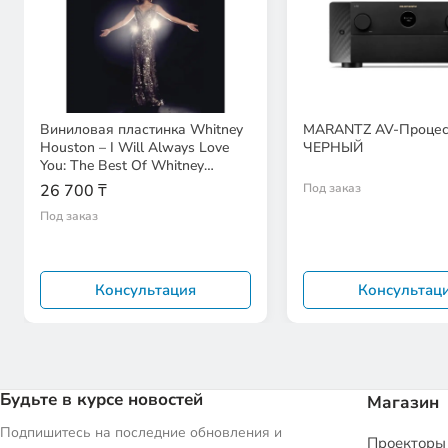
Виниловая пластинка Whitney
MARANTZ AV-Процес
Houston – I Will Always Love
ЧЕРНЫЙ
You: The Best Of Whitney
Houston
26 700 ₸
Под заказ
Под заказ
Консультация
Консультац
Будьте в курсе новостей
Магазин
Подпишитесь на последние обновления и
Проекторы