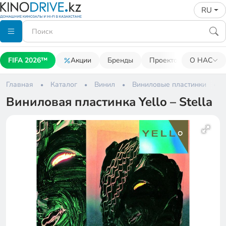
RU
FIFA 2026™
Акции
Бренды
Проекторы
О НАС
Акусти
Главная
Каталог
Винил
Виниловые пластинки
Виниловая пластинка Yello – Stella