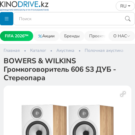
RU
FIFA 2026™
Акции
Бренды
Проекторы
О НАС
Акусти
Главная
Каталог
Акустика
Полочная акустика
BOWERS & WILKINS
Громкоговоритель 606 S3 ДУБ -
Стереопара