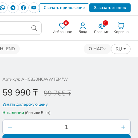
Скачать приложение
Заказать звонок
0
0
Избранное
Вход
Сравнить
Корзина
RU
Hi-END
О НАС
Артикул: AHC830NCWWTEM/W
59 990
₸
99 765 ₸
Узнать дилерскую цену
В наличии
(больше 5 шт)