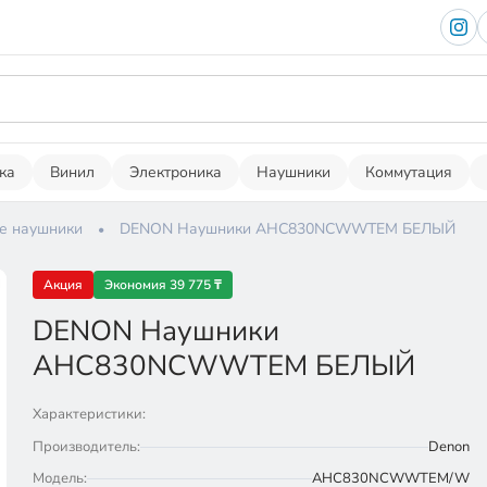
ка
Винил
Электроника
Наушники
Коммутация
е наушники
DENON Наушники AHC830NCWWTEM БЕЛЫЙ
Акция
Экономия 39 775 ₸
DENON Наушники
AHC830NCWWTEM БЕЛЫЙ
Характеристики:
Производитель:
Denon
Модель:
AHC830NCWWTEM/W