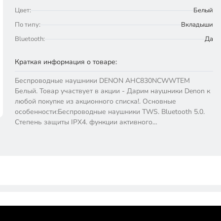
Цвет:
Белый
По типу:
Вкладыши
Bluetooth:
Да
Краткая информация о товаре:
Беспроводные наушники DENON AHC830NCWWTEM
Белый. Товар участвует в акции - Дарим наушники Denon к
любой покупке из акционного списка!. Основные
особенности:Беспроводные наушники TWS. Bluetooth 5.0.
Степень защиты IPX4. функции активного…