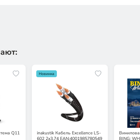
ают:
Новинка
стема Q11
inakustik Кабель Excellence LS-
Винилова
602 2x3,74 EAN:4001985780549
BING: WH