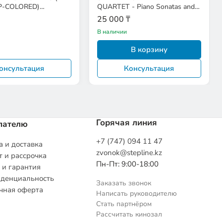
LP-COLORED)
QUARTET - Piano Sonatas and
005654440
String Quartets 1
25 000 ₸
В наличии
В корзину
онсультация
Консультация
Горячая линия
пателю
+7 (747) 094 11 47
 и доставка
zvonok@stepline.kz
 и рассрочка
Пн-Пт: 9:00-18:00
 и гарантия
денциальность
Заказать звонок
чная оферта
Написать руководителю
Стать партнёром
Рассчитать кинозал