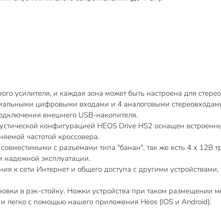
ого усилителя, и каждая зона может быть настроена для стер
сиальными цифровыми входами и 4 аналоговыми стереовходами
подключения внешнего USB-накопителя.
устической конфигурацией HEOS Drive HS2 оснащен встроенн
няемой частотой кроссовера.
вместимыми с разъемами типа "банан", так же есть 4 х 12В т
и надежной эксплуатации.
ния к сети Интернет и общего доступа с другими устройствами
овки в рэк-стойку. Ножки устройства при таком размещении мо
и легко с помощью нашего приложения Heos (IOS и Android).