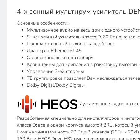
4-х зонный мультирум усилитель D
Основные особенности:
Мультизонное аудио на весь дом с одного устройст
8 -канальный усилитель класса D, 60 Вт на канал, 
Предварительный выход в каждой зоне
Два порта Ethernet RJ-45
Стерео/моно выход по выбору
Кронштейны для крепления в рэк-стойку высотой 
Управление 3-ей стороны
ТВ группировка позволяет Вам наслаждаться теле
Dolby Digital/Dolby Digital+
Мультизонное аудио на весь
Разработанная специально для инсталляторов и интегр
класса D; все в одном корпусе высотой 2RU, который умее
Номинальная мощность 60 Вт х 8 каналов (20Гц ~ 20кГ
130 Вт, и HEOS Drive HS2 имеет возможность подключен