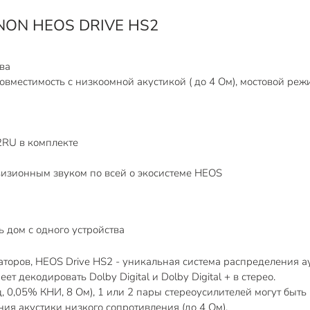
ENON HEOS DRIVE HS2
ва
совместимость с низкоомной акустикой ( до 4 Ом), мостовой реж
2RU в комплекте
визионным звуком по всей о экосистеме HEOS
 дом с одного устройства
аторов, HEOS Drive HS2 - уникальная система распределения а
т декодировать Dolby Digital и Dolby Digital + в стерео.
ц, 0,05% КНИ, 8 Ом), 1 или 2 пары стереоусилителей могут бы
ия акустики низкого сопротивления (до 4 Ом).