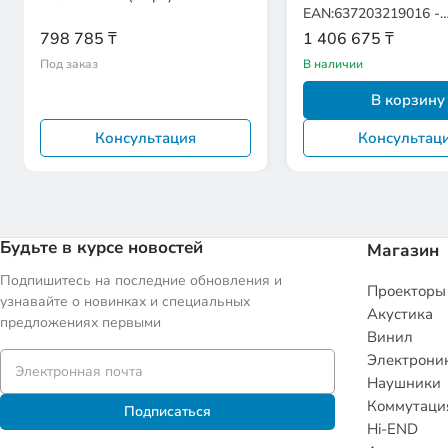
EAN:637203219016 -
Стереопара
798 785 ₸
1 406 675 ₸
Под заказ
В наличии
В корзину
Консультация
Консультац
Будьте в курсе новостей
Магазин
Подпишитесь на последние обновления и
Проекторы
узнавайте о новинках и специальных
Акустика
предложениях первыми
Винил
Электрони
Наушники
Коммутаци
Подписаться
Hi-END