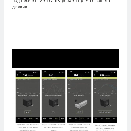
над несколькими сабвуферами прямо с вашего
дивана.