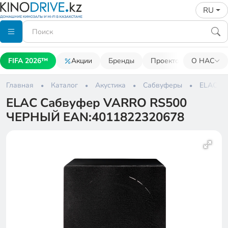
RU
FIFA 2026™
Акции
Бренды
Проекторы
О НАС
Акусти
Главная
Каталог
Акустика
Сабвуферы
ELAC С
ELAC Сабвуфер VARRO RS500
ЧЕРНЫЙ EAN:4011822320678