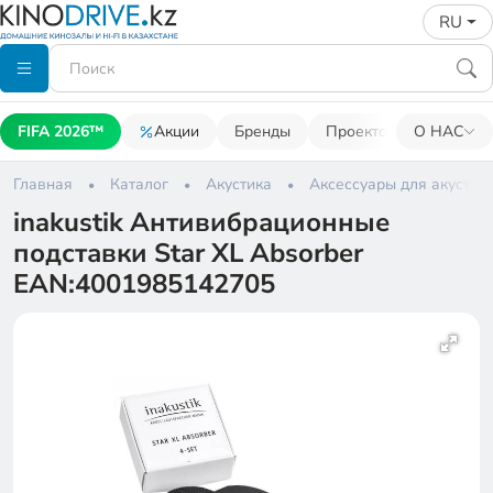
RU
FIFA 2026™
Акции
Бренды
Проекторы
О НАС
Акусти
Главная
Каталог
Акустика
Аксессуары для акустик
inakustik Антивибрационные
подставки Star XL Absorber
EAN:4001985142705