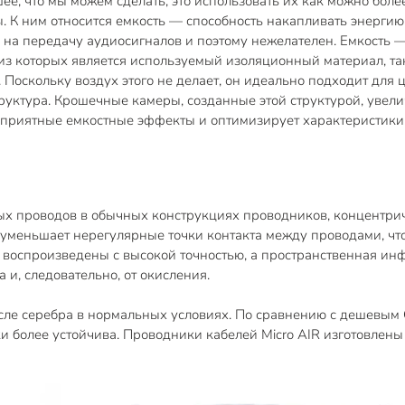
е, что мы можем сделать, это использовать их как можно боле
К ним относится емкость — способность накапливать энергию, 
на передачу аудиосигналов и поэтому нежелателен. Емкость — 
из которых является используемый изоляционный материал, та
 Поскольку воздух этого не делает, он идеально подходит для
структура. Крошечные камеры, созданные этой структурой, ув
неприятные емкостные эффекты и оптимизирует характеристики
ных проводов в обычных конструкциях проводников, концентр
 уменьшает нерегулярные точки контакта между проводами, чт
 воспроизведены с высокой точностью, а пространственная ин
и, следовательно, от окисления.
ле серебра в нормальных условиях. По сравнению с дешевым 
 более устойчива. Проводники кабелей Micro AIR изготовлены