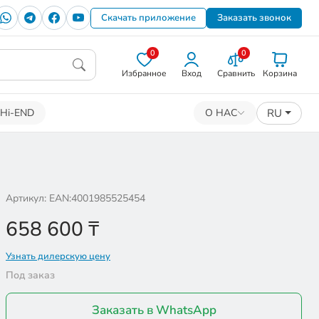
Скачать приложение
Заказать звонок
0
0
Избранное
Вход
Сравнить
Корзина
RU
Hi-END
О НАС
Артикул: EAN:4001985525454
658 600
₸
Узнать дилерскую цену
Под заказ
Заказать в WhatsApp