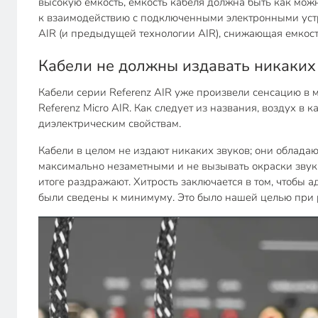
высокую емкость, емкость кабеля должна быть как можн
к взаимодействию с подключенными электронными устр
AIR (и предыдущей технологии AIR), снижающая емкос
Кабели не должны издавать никаких 
Кабели серии Referenz AIR уже произвели сенсацию в
Referenz Micro AIR. Как следует из названия, воздух 
диэлектрическим свойствам.
Кабели в целом не издают никаких звуков; они облад
максимально незаметными и не вызывать окраски звука
итоге раздражают. Хитрость заключается в том, чтобы
были сведены к минимуму. Это было нашей целью при ра