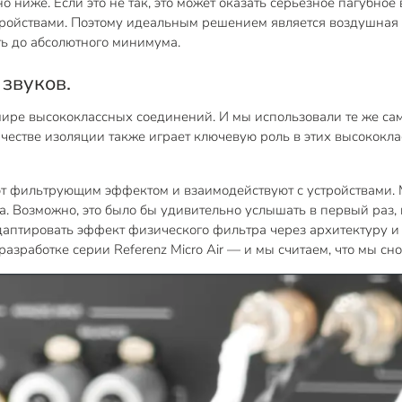
о ниже. Если это не так, это может оказать серьезное пагубное
ойствами. Поэтому идеальным решением является воздушная и
ть до абсолютного минимума.
звуков.
 мире высококлассных соединений. И мы использовали те же 
в качестве изоляции также играет ключевую роль в этих высоко
ают фильтрующим эффектом и взаимодействуют с устройствами.
. Возможно, это было бы удивительно услышать в первый раз, 
 адаптировать эффект физического фильтра через архитектуру и
зработке серии Referenz Micro Air — и мы считаем, что мы сно