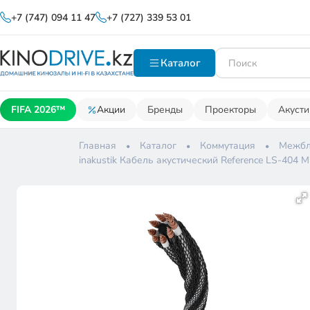
+7 (747) 094 11 47
+7 (727) 339 53 01
Каталог
FIFA 2026™
Акции
Бренды
Проекторы
Акусти
Главная
Каталог
Коммутация
Межбл
inakustik Кабель акустический Reference LS-404 