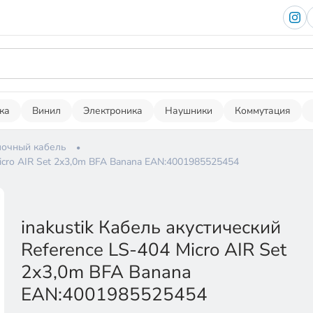
ка
Винил
Электроника
Наушники
Коммутация
очный кабель
Micro AIR Set 2x3,0m BFA Banana EAN:4001985525454
inakustik Кабель акустический
Reference LS-404 Micro AIR Set
2x3,0m BFA Banana
EAN:4001985525454