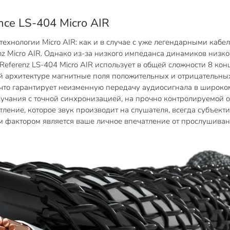
ence LS-404 Micro AIR
технологии Micro AIR: как и в случае с уже легендарными кабе
z Micro AIR. Однако из-за низкого импеданса динамиков низк
Referenz LS-404 Micro AIR использует в общей сложности 8 к
й архитектуре магнитные поля положительных и отрицательны
, что гарантирует неизменную передачу аудиосигнала в широко
чания с точной синхронизацией, на прочно контролируемой о
ние, которое звук производит на слушателя, всегда субъектив
м фактором является ваше личное впечатление от прослушиван