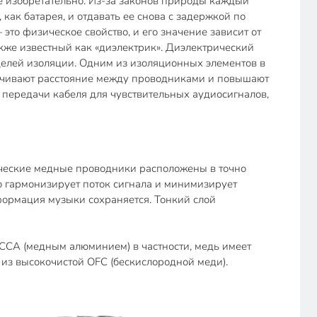
е изобретательно. Из-за законов природы каждый
как батарея, и отдавать ее снова с задержкой по
это физическое свойство, и его значение зависит от
кже известный как «диэлектрик». Диэлектрический
 целей изоляции. Одним из изоляционных элементов в
еличивают расстояние между проводниками и повышают
 передачи кабеля для чувствительных аудиосигналов,
ические медные проводники расположены в точно
о гармонизирует поток сигнала и минимизирует
формация музыки сохраняется. Тонкий слой
CCA (медным алюминием) в частности, медь имеет
 из высокочистой OFC (бескислородной меди).