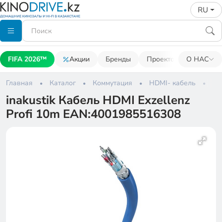
RU
FIFA 2026™
Акции
Бренды
Проекторы
О НАС
Акусти
Главная
Каталог
Коммутация
HDMI- кабель
in
inakustik Кабель HDMI Exzellenz
Profi 10m EAN:4001985516308