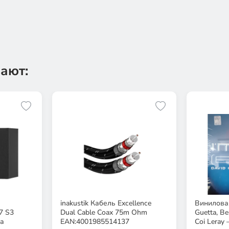
ают:
inakustik Кабель Excellence
Виниловая
7 S3
Dual Cable Coax 75m Ohm
Guetta, Be
а
EAN:4001985514137
Coi Leray 