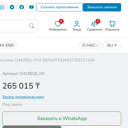
Скачать приложение
Заказать звонок
0
0
Избранное
Вход
Сравнить
Корзина
RU
Hi-END
О НАС
 система Ci4100QL-THX БЕЛЫЙ EAN:637203211164
Артикул: Ci4100.QL/W
265 015
₸
Узнать дилерскую цену
Под заказ
Заказать в WhatsApp