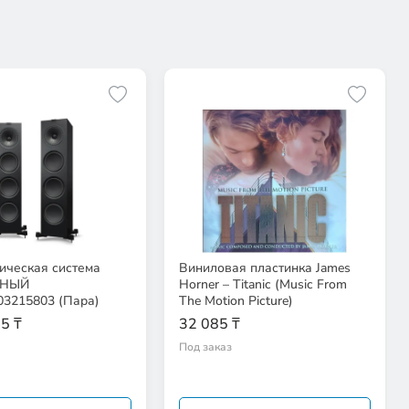
ическая система
Виниловая пластинка James
РНЫЙ
Horner – Titanic (Music From
03215803 (Пара)
The Motion Picture)
5 ₸
32 085 ₸
Под заказ