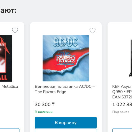
ают:
Metallica
Виниловая пластинка AC/DC –
KEF Акуст
The Razors Edge
Q950 ЧЕ
EAN:6372
30 300 ₸
1 022 88
В наличии
Под заказ
В корзину