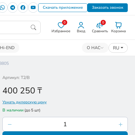
Скачать приложение
Заказать звонок
0
0
Избранное
Вход
Сравнить
Корзина
RU
Hi-END
О НАС
8805
Артикул: T2/B
400 250
₸
Узнать дилерскую цену
В наличии
(до 5 шт)