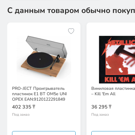
С данным товаром обычно покуп
PRO-JECT Проигрыватель
Виниловая пластинка 
пластинок Е1 BT ОМ5е UNI
– Kill 'Em All
ОРЕХ EAN:9120122291849
402 335 ₸
36 295 ₸
Под заказ
Под заказ