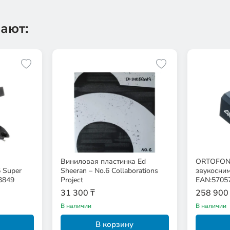
ают:
Виниловая пластинка Ed
ORTOFON
 Super
Sheeran – No.6 Collaborations
звукосни
3849
Project
EAN:5705
31 300 ₸
258 900
В наличии
В наличии
В корзину