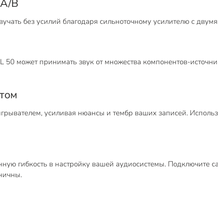
 A/B
вучать без усилий благодаря сильноточному усилителю с двум
 50 может принимать звук от множества компонентов-источн
том
грывателем, усиливая нюансы и тембр ваших записей. Использ
ую гибкость в настройку вашей аудиосистемы. Подключите са
ничны.