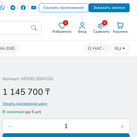
Скачать приложение
Заказать звонок
0
0
Избранное
Вход
Сравнить
Корзина
RU
Hi-END
О НАС
Артикул: MODEL50/N1SG
1 145 700
₸
Узнать дилерскую цену
В наличии
(до 5 шт)