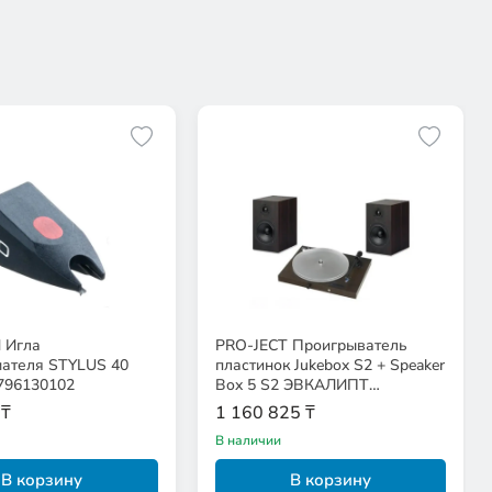
 Игла
PRO-JECT Проигрыватель
мателя STYLUS 40
пластинок Jukebox S2 + Speaker
796130102
Box 5 S2 ЭВКАЛИПТ
EAN:9120097821249
 ₸
1 160 825 ₸
В наличии
В корзину
В корзину