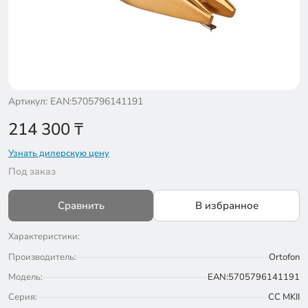
Артикул: EAN:5705796141191
214 300
₸
Узнать дилерскую цену
Под заказ
Сравнить
В избранное
Характеристики:
Производитель:
Ortofon
Модель:
EAN:5705796141191
Серия:
CС MKII