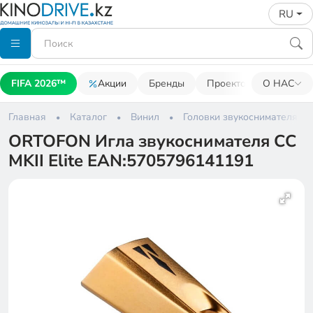
RU
FIFA 2026™
Акции
Бренды
Проекторы
О НАС
Акусти
Главная
Каталог
Винил
Головки звукоснимателя
ORTOFON Игла звукоснимателя CС
MKII Elite EAN:5705796141191