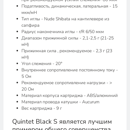
Податливость, динамическая, латеральная - 15
мкм/мН
Тип иглы - Nude Shibata на кантилевере из
сапфира
Радиус наконечника иглы - r/R 6/50 мкм
Диапазон прижимной силы - 2,1-2,5 г (21-25
мН)
Прижимная сила , рекомендуемое - 2,3 г (23
мН)
Угол слежения - 20°
Внутреннее сопротивление постоянному току -
5 Ом
Рекомендуемое сопротивление нагрузки - >
20 Ом
Материал корпуса картриджа - ABS/алюминий
Материал провода катушки - Aucurum
Вес картриджа - 9 г
Quintet Black S является лучшим
примером общего совершенства