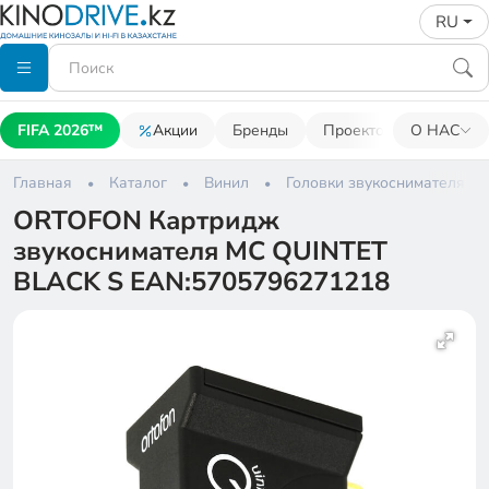
RU
FIFA 2026™
Акции
Бренды
Проекторы
О НАС
Акусти
Главная
Каталог
Винил
Головки звукоснимателя
ORTOFON Картридж
звукоснимателя MC QUINTET
BLACK S EAN:5705796271218