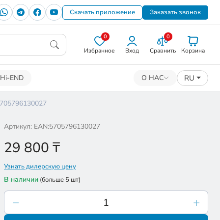
Скачать приложение
Заказать звонок
0
0
Избранное
Вход
Сравнить
Корзина
RU
Hi-END
О НАС
5705796130027
Артикул: EAN:5705796130027
29 800
₸
Узнать дилерскую цену
В наличии
(больше 5 шт)