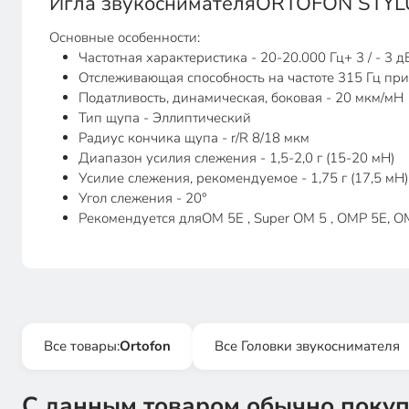
Игла звукоснимателяORTOFON STYL
Основные особенности:
Частотная характеристика - 20-20.000 Гц+ 3 / - 3 д
Отслеживающая способность на частоте 315 Гц п
Податливость, динамическая, боковая - 20 мкм/мН
Тип щупа - Эллиптический
Радиус кончика щупа - r/R 8/18 мкм
Диапазон усилия слежения - 1,5-2,0 г (15-20 мН)
Усилие слежения, рекомендуемое - 1,75 г (17,5 мН)
Угол слежения - 20°
Рекомендуется дляOM 5E , Super OM 5 , OMP 5E, 
Все товары:
Ortofon
Все Головки звукоснимателя
С данным товаром обычно покуп