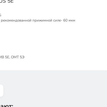
US 5E
Б
ри рекомендованной прижимной силе- 60 мкм
OMB 5E, OMT 5Э
ают: