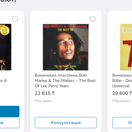
а
Виниловая пластинка Bob
Виниловая
ke A
Marley & The Wailers – The Best
Billie - Do
Of Lee Perry Years
Universal
22 815 ₸
29 600 ₸
Под заказ
Под заказ
ия
Консультация
К